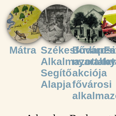
Mátra
Székesfővárosi
Budapes
Fa
Alkalmazottak
nyaraltat
ny
Segítő
akciója
Alapja
fővárosi
alkalmaz