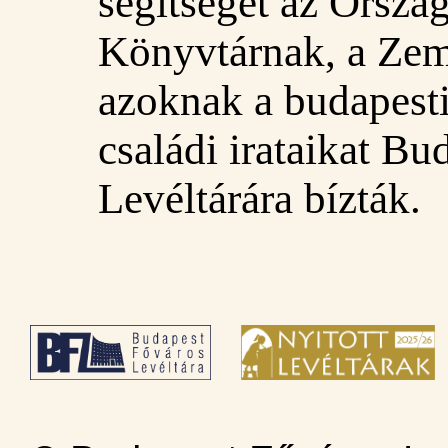
segítségét az Orszá
Könyvtárnak, a Ze
azoknak a budapesti
családi irataikat B
Levéltárára bízták.