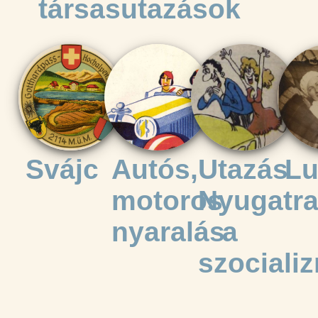
társasutazások
Svájc
Autós,
Utazás
Lu
motoros
Nyugatr
nyaralás
a
szociali