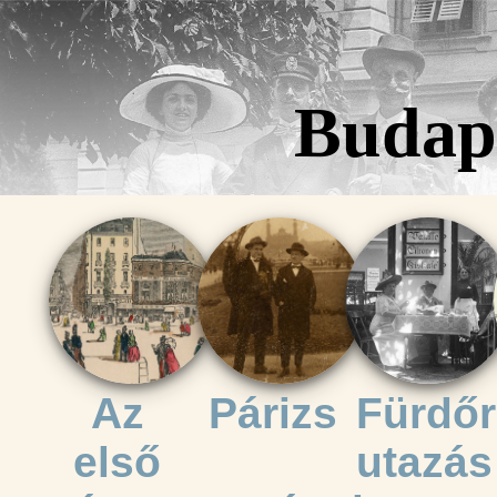
Budape
Az
Párizs
Fürdőr
első
utazás